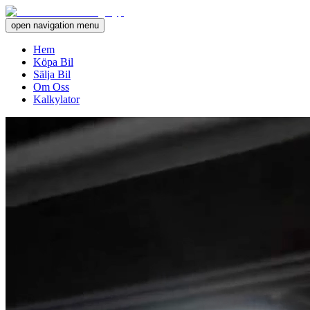
open navigation menu
Hem
Köpa Bil
Sälja Bil
Om Oss
Kalkylator