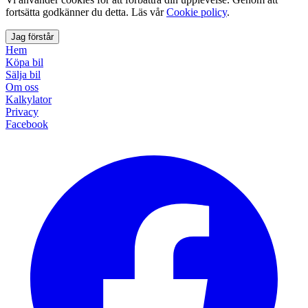
fortsätta godkänner du detta. Läs vår
Cookie policy
.
Jag förstår
Hem
Köpa bil
Sälja bil
Om oss
Kalkylator
Privacy
Facebook